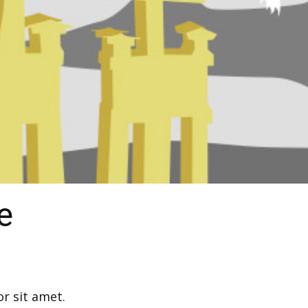
e
r sit amet.