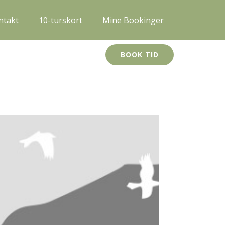
ntakt
10-turskort
Mine Bookinger
BOOK TID