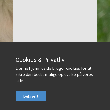
Cookies & Privatliv
Denne hjemmeside bruger cookies for at
Persondatapolitik hos Dogfocus
Cookie- og privatlivspolitik hos Dogfocus
sikre den bedst mulige oplevelse på vores
side.
Bekræft
copyright 2024 nordicdogfocus
CVR 41787252