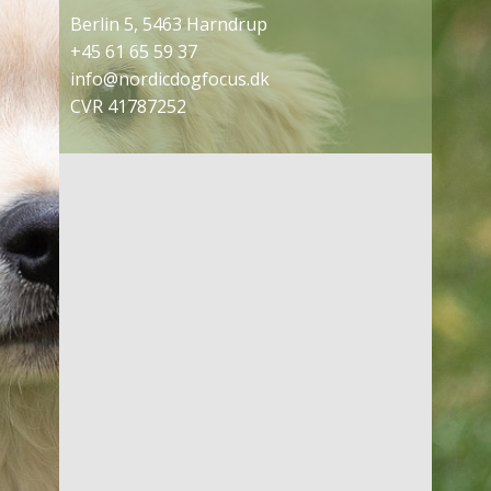
Berlin 5, 5463 Harndrup
+45 61 65 59 37
info@nordicdogfocus.dk
CVR 41787252