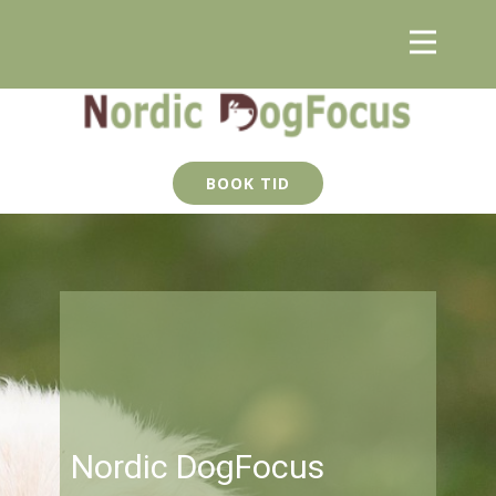
BOOK TID
Nordic DogFocus