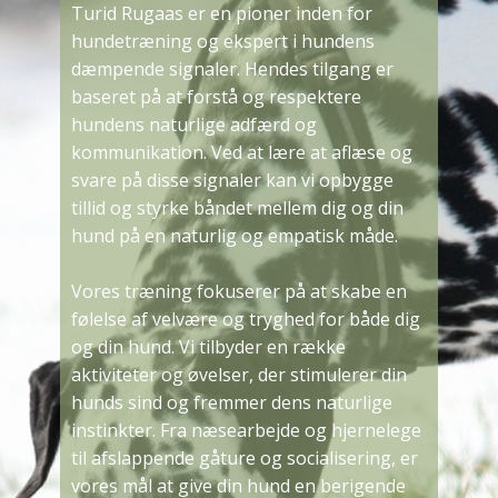
Turid Rugaas er en pioner inden for
hundetræning og ekspert i hundens
dæmpende signaler. Hendes tilgang er
baseret på at forstå og respektere
hundens naturlige adfærd og
kommunikation. Ved at lære at aflæse og
svare på disse signaler kan vi opbygge
tillid og styrke båndet mellem dig og din
hund på en naturlig og empatisk måde.
Vores træning fokuserer på at skabe en
følelse af velvære og tryghed for både dig
og din hund. Vi tilbyder en række
aktiviteter og øvelser, der stimulerer din
hunds sind og fremmer dens naturlige
instinkter. Fra næsearbejde og hjernelege
til afslappende gåture og socialisering, er
vores mål at give din hund en berigende