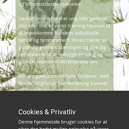
og tilfredsstillende oplevelse.
Uanset om din hund er ung eller gammel,
stor eller lille, er vores træning tilpasset til
at imødekomme hundens individuelle
behov og temperament. Vores træner vil
guide dig gennem træningen og give dig
redskaberne til at opbygge en varig og
givende relation til din firbenede ven.
Giv den gave,som din hund fortjener, med
Nordic DogFocus' hundetræning baseret
på Turid Rugaas' visdom og erfaring. Lad
os sammen skabe et liv fyldt med harmoni,
forståelse og glæde for dig og din hund.
Cookies & Privatliv
Denne hjemmeside bruger cookies for at
Persondatapolitik hos Dogfocus