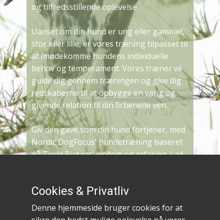
og tilfredsstillende oplevelse.
Uanset om din hund er ung eller gammel,
stor eller lille, er vores træning tilpasset til
at imødekomme hundens individuelle
behov og temperament. Vores træner vil
guide dig gennem træningen og give dig
redskaberne til at opbygge en varig og
givende relation til din firbenede ven.
Giv den gave,som din hund fortjener, med
Nordic DogFocus' hundetræning baseret
på Turid Rugaas' visdom og erfaring. Lad
os sammen skabe et liv fyldt med harmoni,
forståelse og glæde for dig og din hund.
Cookies & Privatliv
Denne hjemmeside bruger cookies for at
Persondatapolitik hos Dogfocus