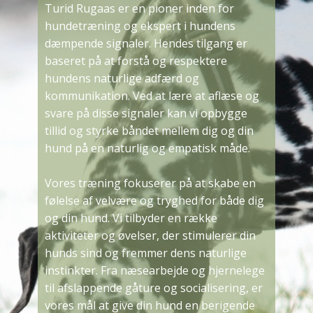
Turid Rugaas er en pioner inden for
hundetræning og ekspert i hundens
dæmpende signaler. Hendes tilgang er
baseret på at forstå og respektere
hundens naturlige adfærd og
kommunikation. Ved at lære at aflæse og
svare på disse signaler kan vi opbygge
tillid og styrke båndet mellem dig og din
hund på en naturlig og empatisk måde.
Vores træning fokuserer på at skabe en
følelse af velvære og tryghed for både dig
og din hund. Vi tilbyder en række
aktiviteter og øvelser, der stimulerer din
hunds sind og fremmer dens naturlige
instinkter. Fra næsearbejde og hjernelege
til afslappende gåture og socialisering, er
vores mål at give din hund en berigende