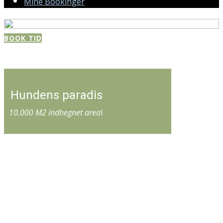
Mine Bookinger
BOOK TID
Hundens paradis
10.000 M2 indhegnet area
l