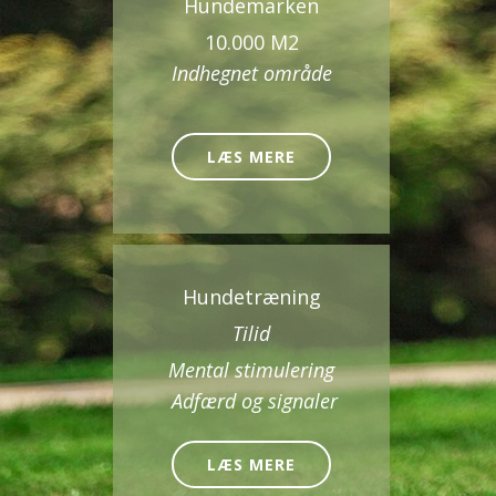
Hundemarken
10.000 M2
Indhegnet område
LÆS MERE
Hundetræning
Tilid
Mental stimulering
Adfærd og signaler
LÆS MERE